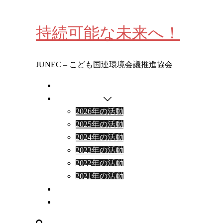
コ
ン
持続可能な未来へ！
テ
ン
ツ
JUNEC – こども国連環境会議推進協会
へ
ス
わたしたちについて
キ
イベント情報
ッ
2026年の活動
プ
2025年の活動
2024年の活動
2023年の活動
2022年の活動
2021年の活動
出張授業・研修ワークショップ
お問合わせ
検