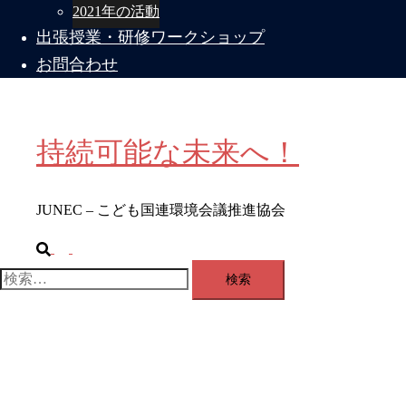
2021年の活動
出張授業・研修ワークショップ
お問合わせ
持続可能な未来へ！
JUNEC – こども国連環境会議推進協会
検
ト
索
グ
検
ル
索:
メ
ニ
ュ
ー