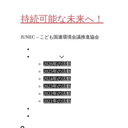
コ
ン
持続可能な未来へ！
テ
ン
ツ
JUNEC – こども国連環境会議推進協会
へ
ス
わたしたちについて
キ
イベント情報
ッ
2026年の活動
プ
2025年の活動
2024年の活動
2023年の活動
2022年の活動
2021年の活動
出張授業・研修ワークショップ
お問合わせ
検