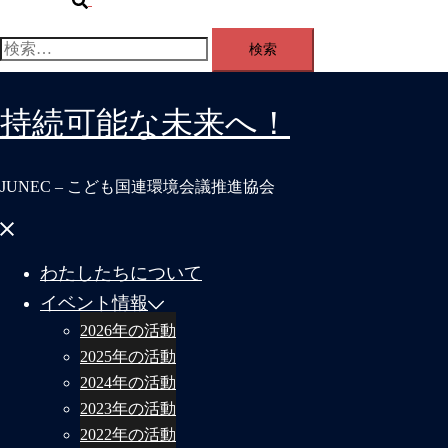
索
検
索:
持続可能な未来へ！
JUNEC – こども国連環境会議推進協会
メ
ニ
ュ
わたしたちについて
ー
を
イベント情報
閉
じ
2026年の活動
る
2025年の活動
2024年の活動
2023年の活動
2022年の活動