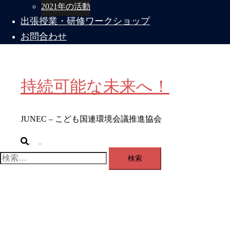
2021年の活動
出張授業・研修ワークショップ
お問合わせ
持続可能な未来へ！
JUNEC – こども国連環境会議推進協会
検
ト
索
グ
検
ル
索:
メ
ニ
ュ
ー