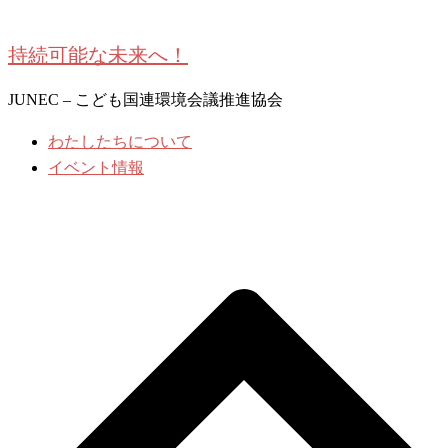
コ
ン
持続可能な未来へ！
テ
ン
JUNEC – こども国連環境会議推進協会
ツ
わたしたちについて
へ
イベント情報
ス
キ
ッ
プ