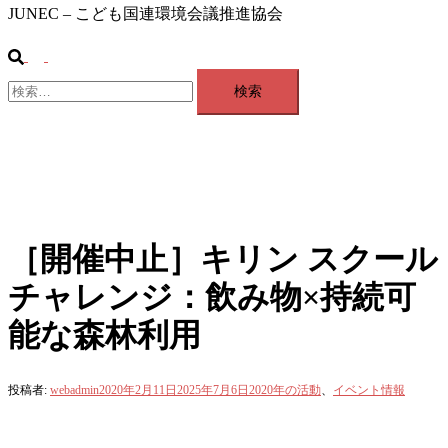
JUNEC – こども国連環境会議推進協会
検
ト
索
検
グ
索:
ル
メ
ニ
ュ
ー
［開催中止］キリン スクール
チャレンジ：飲み物×持続可
能な森林利用
投稿者:
webadmin
2020年2月11日
2025年7月6日
2020年の活動
、
イベント情報