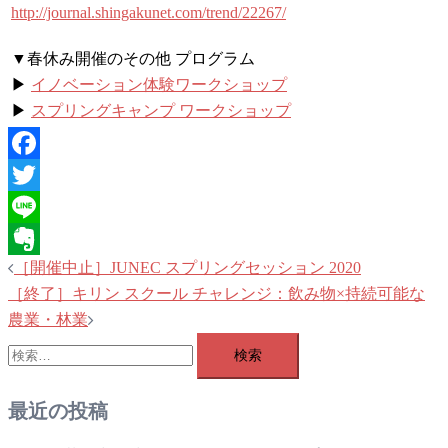
http://journal.shingakunet.com/trend/22267/
▼春休み開催のその他 プログラム
▶
イノベーション体験ワークショップ
▶
スプリングキャンプ ワークショップ
Facebook
Twitter
Line
投
［開催中止］JUNEC スプリングセッション 2020
Evernote
稿
［終了］キリン スクール チャレンジ：飲み物×持続可能な
ナ
農業・林業
検
ビ
索:
ゲ
ー
最近の投稿
シ